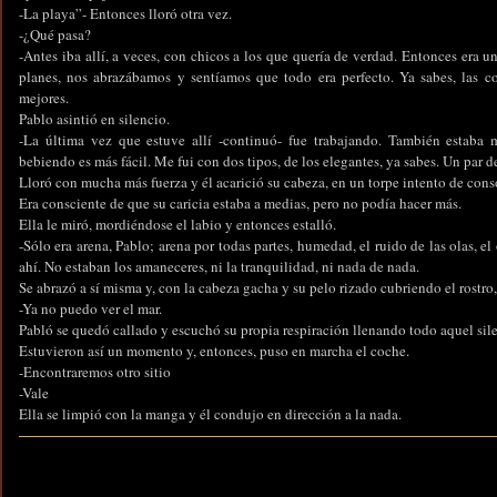
-La playa”- Entonces lloró otra vez.
-¿Qué pasa?
-Antes iba allí, a veces, con chicos a los que quería de verdad. Entonces era 
planes, nos abrazábamos y sentíamos que todo era perfecto. Ya sabes, las 
mejores.
Pablo asintió en silencio.
-La última vez que estuve allí -continuó- fue trabajando. También estab
bebiendo es más fácil. Me fui con dos tipos, de los elegantes, ya sabes. Un par d
Lloró con mucha más fuerza y él acarició su cabeza, en un torpe intento de conso
Era consciente de que su caricia estaba a medias, pero no podía hacer más.
Ella le miró, mordiéndose el labio y entonces estalló.
-Sólo era arena, Pablo; arena por todas partes, humedad, el ruido de las olas, e
ahí. No estaban los amaneceres, ni la tranquilidad, ni nada de nada.
Se abrazó a sí misma y, con la cabeza gacha y su pelo rizado cubriendo el rostro,
-Ya no puedo ver el mar.
Pabló se quedó callado y escuchó su propia respiración llenando todo aquel sil
Estuvieron así un momento y, entonces, puso en marcha el coche.
-Encontraremos otro sitio
-Vale
Ella se limpió con la manga y él condujo en dirección a la nada.