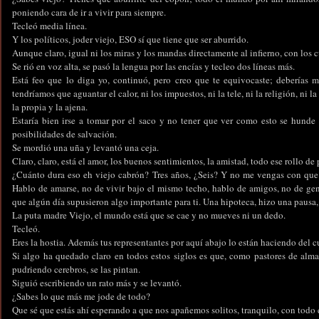
poniendo cara de ir a vivir para siempre.
Tecleó media línea.
Y los políticos, joder viejo, ESO sí que tiene que ser aburrido.
Aunque claro, igual ni los miras y los mandas directamente al infierno, con los c
Se rió en voz alta, se pasó la lengua por las encías y tecleo dos líneas más.
Está feo que lo diga yo, continuó, pero creo que te equivocaste; deberías 
tendríamos que aguantar el calor, ni los impuestos, ni la tele, ni la religión, ni la
la propia y la ajena.
Estaría bien irse a tomar por el saco y no tener que ver como esto se hunde
posibilidades de salvación.
Se mordió una uña y levantó una ceja.
Claro, claro, está el amor, los buenos sentimientos, la amistad, todo ese rollo d
¿Cuánto dura eso eh viejo cabrón? Tres años, ¿Seis? Y no me vengas con que 
Hablo de amarse, no de vivir bajo el mismo techo, hablo de amigos, no de gen
que algún día supusieron algo importante para ti. Una hipoteca, hizo una pausa, 
La puta madre Viejo, el mundo está que se cae y no mueves ni un dedo.
Tecleó.
Eres la hostia. Además tus representantes por aquí abajo lo están haciendo del c
Si algo ha quedado claro en todos estos siglos es que, como pastores de alma
pudriendo cerebros, se las pintan.
Siguió escribiendo un rato más y se levantó.
¿Sabes lo que más me jode de todo?
Que sé que estás ahí esperando a que nos apañemos solitos, tranquilo, con todo