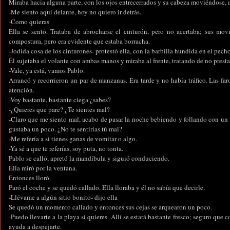
Miraba hacia alguna parte, con los ojos entrecerrados y su cabeza moviéndose, 
-Me siento aquí delante, hoy no quiero ir detrás.
-Como quieras
Ella se sentó. Trataba de abrocharse el cinturón, pero no acertaba; sus mov
compostura, pero era evidente que estaba borracha.
-Jodida cosa de los cinturones- protestó ella, con la barbilla hundida en el pech
Él sujetaba el volante con ambas manos y miraba al frente, tratando de no presta
-Vale, ya está, vamos Pablo.
Arrancó y recorrieron un par de manzanas. Era tarde y no había tráfico. Las faro
atención.
-Voy bastante, bastante ciega ¿sabes?
-¿Quieres que pare? ¿Te sientes mal?
-Claro que me siento mal, acabo de pasar la noche bebiendo y follando con un t
gustaba un poco. ¿No te sentirías tú mal?
-Me refería a si tienes ganas de vomitar o algo.
-Ya sé a que te referías, soy puta, no tonta.
Pablo se calló, apretó la mandíbula y siguió conduciendo.
Ella miró por la ventana.
Entonces lloró.
Paró el coche y se quedó callado. Ella lloraba y él no sabía que decirle.
-Llévame a algún sitio bonito- dijo ella
Se quedó un momento callado y entonces sus cejas se arquearon un poco.
-Puedo llevarte a la playa si quieres. Allí se estará bastante fresco; seguro que 
ayuda a despejarte.