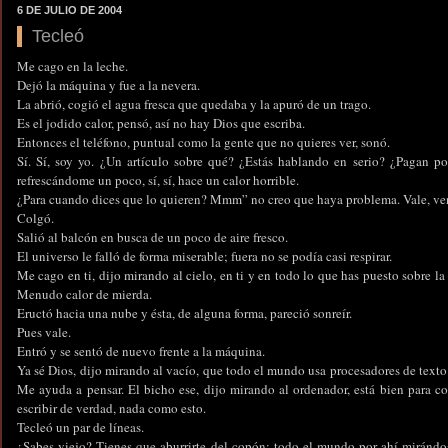
6 DE JULIO DE 2004
Tecleó
Me cago en la leche.
Dejó la máquina y fue a la nevera.
La abrió, cogió el agua fresca que quedaba y la apuró de un trago.
Es el jodido calor, pensó, así no hay Dios que escriba.
Entonces el teléfono, puntual como la gente que no quieres ver, sonó.
Sí. Sí, soy yo. ¿Un artículo sobre qué? ¿Estás hablando en serio? ¿Pagan p
refrescándome un poco, sí, sí, hace un calor horrible.
¿Para cuando dices que lo quieren? Mmm” no creo que haya problema. Vale, venga
Colgó.
Salió al balcón en busca de un poco de aire fresco.
El universo le falló de forma miserable; fuera no se podía casi respirar.
Me cago en ti, dijo mirando al cielo, en ti y en todo lo que has puesto sobre la t
Menudo calor de mierda.
Eructó hacia una nube y ésta, de alguna forma, pareció sonreír.
Pues vale.
Entró y se sentó de nuevo frente a la máquina.
Ya sé Dios, dijo mirando al vacío, que todo el mundo usa procesadores de texto. P
Me ayuda a pensar. El bicho ese, dijo mirando al ordenador, está bien para cor
escribir de verdad, nada como esto.
Tecleó un par de líneas.
¿Sabes viejo? Tienes que aburrirte del copón; todo el mundo por ahí mirándo