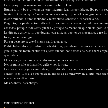
La chica del bar nos mira un par de segundos y sé lo que está pensando.
Lo sé porque una mañana me preguntó sobre el tema.
Estaba solo y bajé a tomar un café mientras leía los periódicos. Iba por la se
frente a mí. Se me quedó mirando con esa cara que ponen los amigos cuando cr
quedé mirándola unos segundos y le pregunté, sonriendo, si pasaba algo.
Preguntó, sin perder el tono divertido, por qué iba a desayunar cada vez con una
cansadas, por qué todas eran guapas y por qué no reconocía que era un golfillo 
Le dije que estoy solo, que duermo con amigas, que tengo muchas, que me fio de
todo, que no son ligues.
Por supuesto no se creyó ni una maldita palabra.
Podría haberselo explicado con más detalles, pero de un tiempo a esta parte 
gracia que me toque el culo sin querer cuando nos damos dos besos para desped
que quiera.
El caso es que su mirada, cuando nos ve entrar, es curiosa.
Nos sentamos, le pedimos los cafés y nos los trae.
Las dos chicas y yo estamos desayunando. Me preguntan si escribiré sobre esa
contaré todo. Les digo que usaré la elipsis de Hemingway en el sitio más ade
rato estamos riéndonos.
Me encantan los icebergs.
2 DE FEBRERO DE 2006