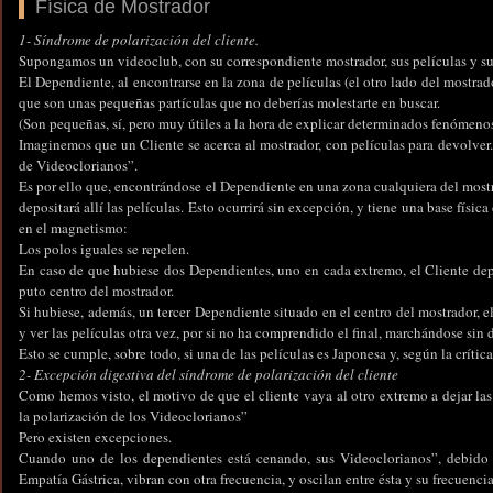
Física de Mostrador
1- Síndrome de polarización del cliente.
Supongamos un videoclub, con su correspondiente mostrador, sus películas y sus
El Dependiente, al encontrarse en la zona de películas (el otro lado del mostra
que son unas pequeñas partículas que no deberías molestarte en buscar.
(Son pequeñas, sí, pero muy útiles a la hora de explicar determinados fenómeno
Imaginemos que un Cliente se acerca al mostrador, con películas para devolver.
de Videoclorianos”.
Es por ello que, encontrándose el Dependiente en una zona cualquiera del mostr
depositará allí las películas. Esto ocurrirá sin excepción, y tiene una base físi
en el magnetismo:
Los polos iguales se repelen.
En caso de que hubiese dos Dependientes, uno en cada extremo, el Cliente depos
puto centro del mostrador.
Si hubiese, además, un tercer Dependiente situado en el centro del mostrador, el
y ver las películas otra vez, por si no ha comprendido el final, marchándose sin 
Esto se cumple, sobre todo, si una de las películas es Japonesa y, según la crític
2- Excepción digestiva del síndrome de polarización del cliente
Como hemos visto, el motivo de que el cliente vaya al otro extremo a dejar las
la polarización de los Videoclorianos”
Pero existen excepciones.
Cuando uno de los dependientes está cenando, sus Videoclorianos”, debid
Empatía Gástrica, vibran con otra frecuencia, y oscilan entre ésta y su frecuenci