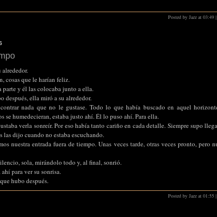
Posted by Jazz at 03:49
|
6
empo
 alrededor.
, cosas que le harían feliz.
 parte y él las colocaba junto a ella.
o después, ella miró a su alrededor.
contrar nada que no le gustase. Todo lo que había buscado en aquel horizonte 
s se humedecieran, estaba justo ahí. Él lo puso ahí. Para ella.
ustaba verla sonreír. Por eso había tanto cariño en cada detalle. Siempre supo llegar
s las dijo cuando no estaba escuchando.
emos nuestra entrada fuera de tiempo. Unas veces tarde, otras veces pronto, pero
lencio, sola, mirándolo todo y, al final, sonrió.
 ahí para ver su sonrisa.
s que hubo después.
Posted by Jazz at 01:55
|