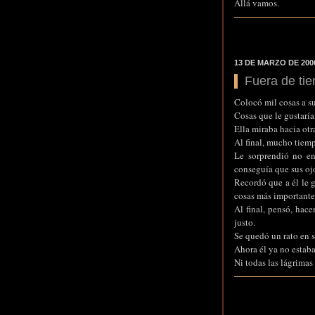
Allá vamos.
13 DE MARZO DE 200
Fuera de ti
Colocó mil cosas a su
Cosas que le gustarían
Ella miraba hacia otra
Al final, mucho tiemp
Le sorprendió no en
conseguía que sus ojo
Recordó que a él le g
cosas más importante
Al final, pensó, hac
justo.
Se quedó un rato en si
Ahora él ya no estaba
Ni todas las lágrima