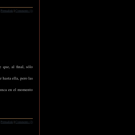
Permalink
|
Comments (1)
que, al final, sólo
 hasta ella, pero las
 nunca en el momento
Permalink
|
Comments (2)