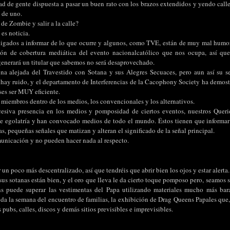
dad de gente dispuesta a pasar un buen rato con los brazos extendidos y yendo calle
 de uno.
 de Zombie y salir a la calle?
 es noticia.
ligados a informar de lo que ocurre y algunos, como TVE, están de muy mal humo
tión de cobertura mediática del evento nacionalcatólico que nos ocupa, así que
enerará un titular que sabemos no será desaprovechado.
a alejada del Travestido con Sotana y sus Alegres Secuaces, pero aun así su señ
 hay ruido, y el departamento de Interferencias de la Cacophony Society ha demostr
ises ser MUY eficiente.
miembros dentro de los medios, los convencionales y los alternativos.
xcesiva presencia en los medios y pomposidad de ciertos eventos, nuestros Quer
 egolatría y han convocado medios de todo el mundo. Éstos tienen que informar 
as, pequeñas señales que matizan y alteran el significado de la señal principal.
municación y no pueden hacer nada al respecto.
 un poco más descentralizado, así que tendréis que abrir bien los ojos y estar alerta.
 sus sotanas están bien, y el oro que lleva le da cierto toque pomposo pero, seamos 
s puede superar las vestimentas del Papa utilizando materiales mucho más bar
oda la semana del encuentro de familias, la exhibición de Drag Queens Papales qu
 pubs, calles, discos y demás sitios previsibles e imprevisibles.