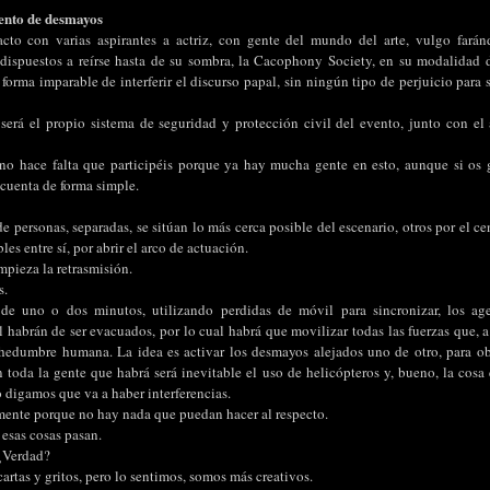
ento de desmayos
acto con varias aspirantes a actriz, con gente del mundo del arte, vulgo farán
ispuestos a reírse hasta de su sombra, la Cacophony Society, en su modalidad d
 forma imparable de interferir el discurso papal, sin ningún tipo de perjuicio para s
será el propio sistema de seguridad y protección civil del evento, junto con el
no hace falta que participéis porque ya hay mucha gente en esto, aunque si os 
 cuenta de forma simple.
personas, separadas, se sitúan lo más cerca posible del escenario, otros por el cen
es entre sí, por abrir el arco de actuación.
mpieza la retrasmisión.
s.
de uno o dos minutos, utilizando perdidas de móvil para sincronizar, los ag
 habrán de ser evacuados, por lo cual habrá que movilizar todas las fuerzas que, a
edumbre humana. La idea es activar los desmayos alejados uno de otro, para obl
toda la gente que habrá será inevitable el uso de helicópteros y, bueno, la cosa 
 digamos que va a haber interferencias.
ente porque no hay nada que puedan hacer al respecto.
esas cosas pasan.
 ¿Verdad?
rtas y gritos, pero lo sentimos, somos más creativos.