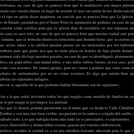
 lesbianas, en caso de que os parezca bien que la institución con mayor patri
ada con vuestro dinero en lugar de invertir el suyo en cuidar de los desfavorecid
el tipo en quién dicen inspirarse, en caso de que os parezca bien que La Iglesia
os de Estado, pasándose por el Santo Forro la separación de poderes, en caso de qu
 constar como católica para que la iglesia deje de escudarse en una supuesta m
ía caen en saco roto, en caso de que os parezca bien que nuestra ciudad esté patas
de cámaras, que se derroche dinero en estructuras que durarán horas, que se cierren ca
as sectas afines a la católica puedan pasear sin ser molestados por los habitant
perficies para que gente rica que no tiene plaza en hoteles de lujo pueda dormir
uermen cada día bajo nuestros puentes, en caso de que os identifiquéis plenamente 
litos, un papá rubio, una mamá rubia, y tres niños rubios, bueno, en ese caso, pod
un rato con nosotros. No somos iguales, pero no vamos a pediros que seáis como 
acharos de antinaturales por no ser como nosotros. Es algo que estaría bien qu
 alturas no esperamos milagros.
nes en sí, aquellas de la que podemos hablar libremente son las siguientes:
tecita a la que estáis invitados todos los que tengáis como modelo de familia un c
e ni por sangre ni por rangos: La amistad.
llos que lo deseen, podrán presentarse en el tramo que va desde la Calle Caballero
Zombie y con una cruz bien visible, sea pintada en la camisa o colgada del cuello, a
 sábado ocho. Los que trabajáis hasta más tarde no os preocupéis; os esperaremos.
vys, Siniestrillos y demás tribus oscuras, gracias por vuestra colaboración.
atólicos invaden la ciudad va a ser una metáfora bastante adecuada para lo que v