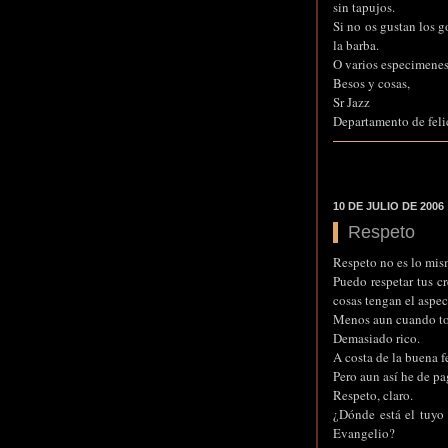
sin tapujos.
Si no os gustan los g
la barba.
O varios especimenes
Besos y cosas,
Sr Jazz
Departamento de feli
10 DE JULIO DE 2006
Respeto
Respeto no es lo mis
Puedo respetar tus c
cosas tengan el aspect
Menos aun cuando to
Demasiado rico.
A costa de la buena f
Pero aun así he de pag
Respeto, claro.
¿Dónde está el tuyo 
Evangelio?