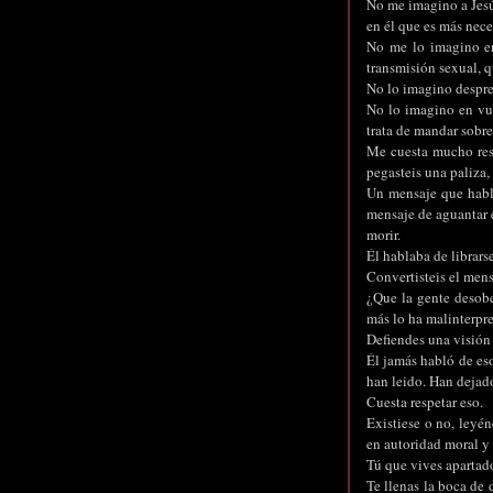
No me imagino a Jesú
en él que es más neces
No me lo imagino en
transmisión sexual, q
No lo imagino despre
No lo imagino en vue
trata de mandar sobre
Me cuesta mucho resp
pegasteis una paliza,
Un mensaje que habla
mensaje de aguantar 
morir.
Él hablaba de librars
Convertisteis el men
¿Que la gente desobe
más lo ha malinterpr
Defiendes una visión
Él jamás habló de eso,
han leido. Han dejado
Cuesta respetar eso.
Existiese o no, leyén
en autoridad moral y
Tú que vives apartado
Te llenas la boca de 