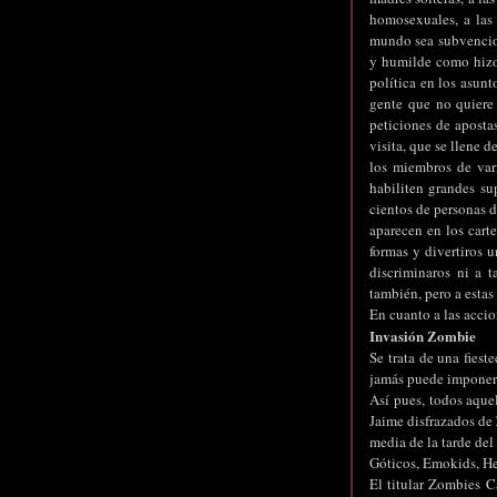
homosexuales, a las
mundo sea subvencion
y humilde como hizo 
política en los asunt
gente que no quiere
peticiones de apostas
visita, que se llene 
los miembros de vari
habiliten grandes su
cientos de personas d
aparecen en los carte
formas y divertiros 
discriminaros ni a t
también, pero a estas
En cuanto a las accio
Invasión Zombie
Se trata de una fies
jamás puede imponers
Así pues, todos aque
Jaime disfrazados de 
media de la tarde del
Góticos, Emokids, Hea
El titular Zombies C