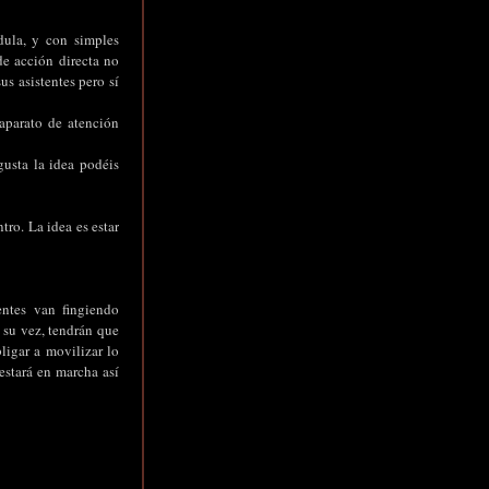
dula, y con simples
e acción directa no
us asistentes pero sí
 aparato de atención
gusta la idea podéis
tro. La idea es estar
entes van fingiendo
 su vez, tendrán que
igar a movilizar lo
estará en marcha así