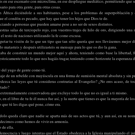
s en ese escenario con microclima, en ese despliegue mediático, permitiendo que s
ario para otra gente, para otras cosas.
 África diciéndole a sus habitantes, pese a los problemas de superpoblación y
ue el condón es pecado, que hay que tener los hijos que Dios te de.
ciando a personas que pueden amarse pese a no ser de sexos distintos.
stras salas de terciopelo rojo, con vuestros trajes de hilo de oro, dirigiendo una
 el resto de naciones utilizando la fe como excusa.
etar tu visión de lo que un tipo que tan sólo quería que nos llevásemos mejor di
 lo matasteis y después utilizasteis su mensaje para lo que os dio la gana.
ba de construir un mundo mejor aquí y ahora, teniendo como base la libertad, f
estoicamente todo lo que nos hagáis tragar, teniendo como horizonte la esperanza 
e del yugo de gente como tú.
saje de un rebelde con mayúscula en una forma de sumisión mental absoluta y sin p
dezca las leyes que tú consideras contrarias al Evangelio? ¿No eres acaso, de toda
etado?
 extremadamente conservadora que excluye todo lo que no es igual a ti mismo.
 en el libro de tu fe él nunca fue así, y la suerte que tienes es que la mayoría de lo
 que tú les digas qué pone, cómo era.
dolo queda claro que nadie se aparta más de sus actos que tú, y aun así, en su nomb
 decirnos como hemos de vivir en armonía.
 de ella.
democracia y luego intentas que el Estado obedezca a la Iglesia manipulando el jui