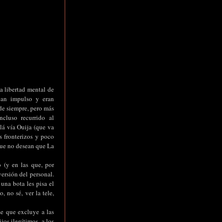
 libertad mental de
ban impulso y eran
de siempre, pero más
cluso recurrido al
llá vía Ouija (que va
s fronterizos y poco
 que no desean que La
 (y en las que, por
ersión del personal.
 una bota les pisa el
 no sé, ver la tele,
se que excluye a las
jos ilegítimos, a los