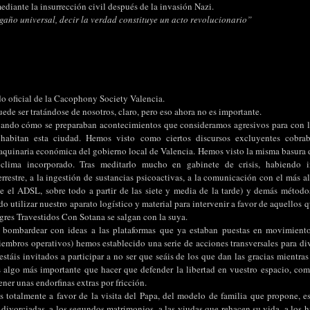
ediante la insurrección civil después de la invasión Nazi.
año universal, decir la verdad constituye un acto revolucionario”
o oficial de la Cacophony Society Valencia.
uede ser tratándose de nosotros, claro, pero eso ahora no es importante.
ando cómo se preparaban acontecimientos que consideramos agresivos para con la
 habitan esta ciudad. Hemos visto como ciertos discursos excluyentes cobra
aquinaria económica del gobierno local de Valencia. Hemos visto la misma basura 
clima incorporado. Tras meditarlo mucho en gabinete de crisis, habiendo in
rrestre, a la ingestión de sustancias psicoactivas, a la comunicación con el más a
 el ADSL, sobre todo a partir de las siete y media de la tarde) y demás método
do utilizar nuestro aparato logístico y material para intervenir a favor de aquellos
gres Travestidos Con Sotana se salgan con la suya.
e bombardear con ideas a las plataformas que ya estaban puestas en movimiento
embros operativos) hemos establecido una serie de acciones transversales para div
stáis invitados a participar a no ser que seáis de los que dan las gracias mientras
s algo más importante que hacer que defender la libertad en vuestro espacio, como,
ener unas endorfinas extras por fricción.
s totalmente a favor de la visita del Papa, del modelo de familia que propone, e
s divorciadas, a los segundos matrimonios, a las viudas que rehacen su vida, a los hi