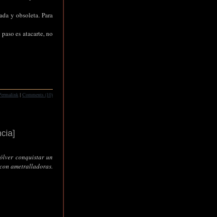
ada y obsoleta. Para
u paso es atacarte, no
Permalink
|
Comments (10)
cia]
ólver conquistar un
 con ametralladoras.