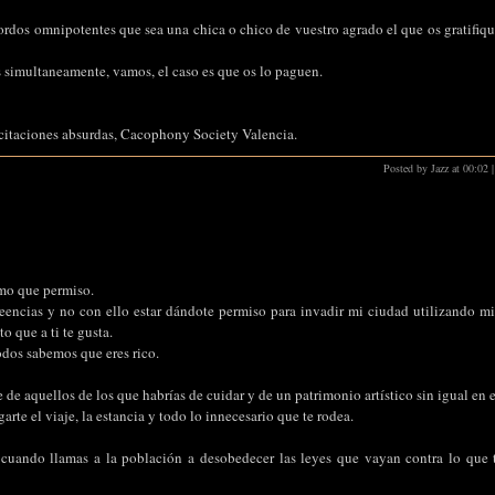
ordos omnipotentes que sea una chica o chico de vuestro agrado el que os gratifiqu
 simultaneamente, vamos, el caso es que os lo paguen.
citaciones absurdas, Cacophony Society Valencia.
Posted by Jazz at 00:02
|
mo que permiso.
reencias y no con ello estar dándote permiso para invadir mi ciudad utilizando mi
o que a ti te gusta.
dos sabemos que eres rico.
e de aquellos de los que habrías de cuidar y de un patrimonio artístico sin igual en
arte el viaje, la estancia y todo lo innecesario que te rodea.
cuando llamas a la población a desobedecer las leyes que vayan contra lo que t