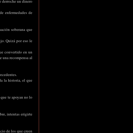
e derroche un dinero
 de enfermedades de
 nación soberana que
jo. Quizá por eso le
ue convertido en un
de una recompensa al
recedentes.
 la historia, el que
s que te apoyan no lo
re, intentas erigirte
cio de los que creen