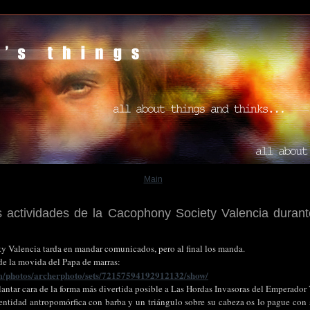
Main
 actividades de la Cacophony Society Valencia durante
 Valencia tarda en mandar comunicados, pero al final los manda.
 de la movida del Papa de marras:
om/photos/archerphoto/sets/72157594192912132/show/
lantar cara de la forma más divertida posible a Las Hordas Invasoras del Emperador
entidad antropomórfica con barba y un triángulo sobre su cabeza os lo pague con