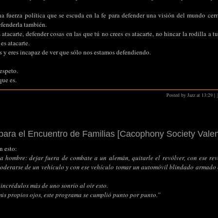
a fuerza política que se escuda en la fe para defender una visión del mundo cerr
efenderla también.
s atacarte, defender cosas en las que tú no crees es atacarte, no hincar la rodilla a t
es atacarte.
s y eres incapaz de ver que sólo nos estamos defendiendo.
espeto.
que es.
Posted by Jazz at 13:29
|
para el Encuentro de Familias [Cacophony Society Valen
n esto:
 hombre: dejar fuera de combate a un alemán, quitarle el revólver, con ese rev
 apoderarse de un vehículo y con ese vehículo tomar un automóvil blindado armado
 incrédulos más de uno sonrío al oír esto.
mis propios ojos, este programa se cumplió punto por punto.”