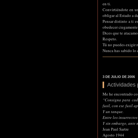
en ti.
Convirtiéndote en un
obligar al Estado a d
Pensar distinto a ti e
obedecer ciegamente 
Dices que te atacamo
Respeto.
Tú no puedes exigir r
Nunca has sabido lo 
3 DE JULIO DE 2006
Actividades 
Me he encontrado co
“Consigna para cada
fusil, con ese fusil
Y un tanque.
Entre los insurrectos
Y sin embargo, ante 
Jean Paul Sartre
Agosto 1944