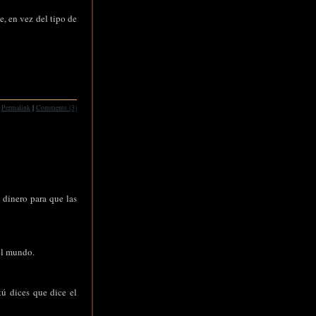
e, en vez del tipo de
Permalink
|
Comments (3)
 dinero para que las
 el mundo.
ú dices que dice el