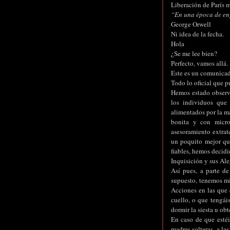
Liberación de París m
“En una época de eng
George Orwell
Ni idea de la fecha.
Hola
¿Se me lee bien?
Perfecto, vamos allá.
Este es un comunicad
Todo lo oficial que p
Hemos estado observ
los individuos que
alimentados por la m
bonita y con micro
asesoramiento extrate
un poquito mejor que
fiables, hemos decidi
Inquisición y sus Ale
Así pues, a parte d
supuesto, tenemos mi
Acciones en las que e
cuello, o que tengái
dormir la siesta u obt
En caso de que estéi
madres solteras, a la