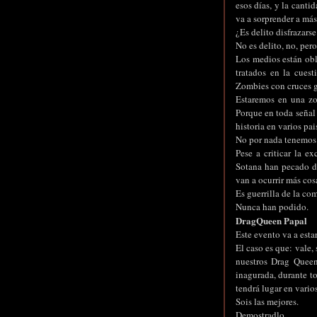
esos días, y la canti
va a sorprender a más
¿Es delito disfrazarse
No es delito, no, pero
Los medios están ob
tratados en la cues
Zombies con cruces g
Estaremos en una zon
Porque en toda señal
historia en varios pa
No por nada tenemos 
Pese a criticar la e
Sotana han pecado de
van a ocurrir más cos
Es guerrilla de la co
Nunca han podido.
DragQueen Papal
Este evento va a estar
El caso es que: vale,
nuestros Drag Queen
inagurada, durante t
tendrá lugar en varios
Sois las mejores.
Demostradlo.