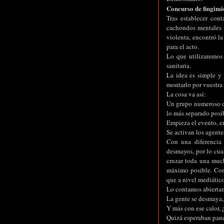
Concurso de fingimi
Tras establecer cont
cachondos mentales d
violenta, encontró la
para el acto.
Lo que utilizaremos 
sanitaria.
La idea es simple y 
montarlo por vuestra
La cosa va así:
Un grupo numeroso de 
lo más separado posibl
Empieza el evento, e
Se activan los agente
Con una diferencia 
desmayos, por lo cual
cruzar toda una much
máximo posible. Con 
que a nivel mediático
Lo contamos abiertam
La gente se desmaya, 
Y más con ese calor,
Quizá esperaban panca