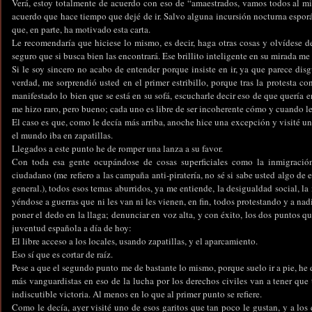
Verá, estoy totalmente de acuerdo con eso de “amaestrados, vamos todos al mis
acuerdo que hace tiempo que dejé de ir. Salvo alguna incursión nocturna espo
que, en parte, ha motivado esta carta.
Le recomendaría que hiciese lo mismo, es decir, haga otras cosas y olvídese de
seguro que si busca bien las encontrará. Ese brillito inteligente en su mirada me 
Si le soy sincero no acabo de entender porque insiste en ir, ya que parece dis
verdad, me sorprendió usted en el primer estribillo, porque tras la protesta c
manifestado lo bien que se está en su sofá, escucharle decir eso de que quería en
me hizo raro, pero bueno; cada uno es libre de ser incoherente cómo y cuando le
El caso es que, como le decía más arriba, anoche hice una excepción y visité uno
el mundo iba en zapatillas.
Llegados a este punto he de romper una lanza a su favor.
Con toda esa gente ocupándose de cosas superficiales como la inmigración
ciudadano (me refiero a las campaña anti-piratería, no sé si sabe usted algo de e
general.), todos esos temas aburridos, ya me entiende, la desigualdad social, l
yéndose a guerras que ni les van ni les vienen, en fin, todos protestando y a nadi
poner el dedo en la llaga; denunciar en voz alta, y con éxito, los dos puntos 
juventud española a día de hoy:
El libre acceso a los locales, usando zapatillas, y el aparcamiento.
Eso sí que es cortar de raíz.
Pese a que el segundo punto me de bastante lo mismo, porque suelo ir a pie, he d
más vanguardistas en eso de la lucha por los derechos civiles van a tener qu
indiscutible victoria. Al menos en lo que al primer punto se refiere.
Como le decía, ayer visité uno de esos garitos que tan poco le gustan, y a los