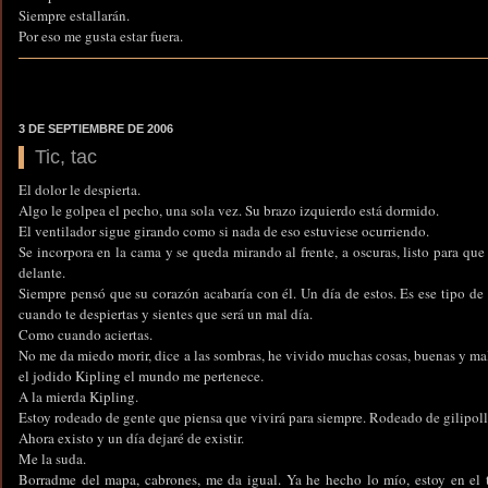
Siempre estallarán.
Por eso me gusta estar fuera.
3 DE SEPTIEMBRE DE 2006
Tic, tac
El dolor le despierta.
Algo le golpea el pecho, una sola vez. Su brazo izquierdo está dormido.
El ventilador sigue girando como si nada de eso estuviese ocurriendo.
Se incorpora en la cama y se queda mirando al frente, a oscuras, listo para que
delante.
Siempre pensó que su corazón acabaría con él. Un día de estos. Es ese tipo d
cuando te despiertas y sientes que será un mal día.
Como cuando aciertas.
No me da miedo morir, dice a las sombras, he vivido muchas cosas, buenas y mal
el jodido Kipling el mundo me pertenece.
A la mierda Kipling.
Estoy rodeado de gente que piensa que vivirá para siempre. Rodeado de gilipoll
Ahora existo y un día dejaré de existir.
Me la suda.
Borradme del mapa, cabrones, me da igual. Ya he hecho lo mío, estoy en el