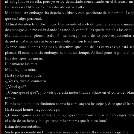
ni ahogándose en ella, pero yo estoy demasiado concentrado en el discurso m
Benway en el libro como para decirlo en voz alta.
Mi colega, sin embargo, ha dejado su libro y está pendiente de la disputa. Le 
que será algo personal.
Al final deciden tirar dos pintas. Una usando el método que defiende el camare
dos mongos que me están dando la tarde. A ver cuál les queda mejor, a las criatur
Menuda mierda, pienso, Salomón se avergonzaría de lo poco espectacular q
disputas. Estas cosas sin bebés por medio no son lo mismo.
Avanzo unas cuantas páginas y descubro que una de las cervezas ya está ser
pienso. El camarero, sin embargo, se toma su tiempo. Al final pone su pinta al lad
Los dos tipos las miran.
El camarero las mira.
Mi colega las mira.
Hasta yo las miro, joder.
-¿Veis?-, dice el camarero.
-¿Ver el qué?
-¿Cómo que el qué?, ¿no veis que está mejor tirada? Fijaos en el corte del bla
turbio.
El más necio del dúo dinámico acerca la cara, arquea las cejas y dice que él las v
Hasta aquí hemos llegado, colega.
-¿Cómo cojones vas a verlas igual?-, digo subiéndome a la silla para coger per
el culo de un bebe y la tuya tiene más cráteres que la puta luna?
Están desconcertados.
Suele pasar cuando un tipo silencioso se sube a una silla y empieza a gritarte.