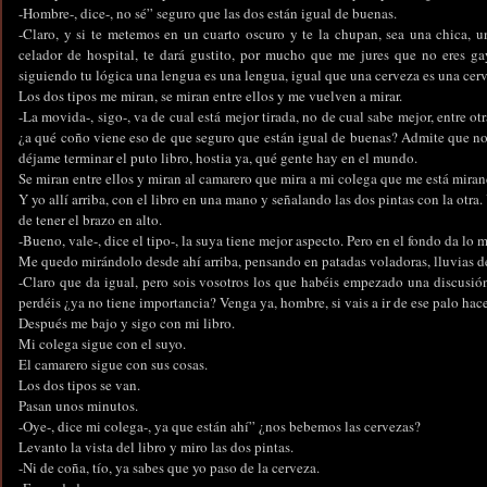
-Hombre-, dice-, no sé” seguro que las dos están igual de buenas.
-Claro, y si te metemos en un cuarto oscuro y te la chupan, sea una chica, 
celador de hospital, te dará gustito, por mucho que me jures que no eres ga
siguiendo tu lógica una lengua es una lengua, igual que una cerveza es una cer
Los dos tipos me miran, se miran entre ellos y me vuelven a mirar.
-La movida-, sigo-, va de cual está mejor tirada, no de cual sabe mejor, entre o
¿a qué coño viene eso de que seguro que están igual de buenas? Admite que no t
déjame terminar el puto libro, hostia ya, qué gente hay en el mundo.
Se miran entre ellos y miran al camarero que mira a mi colega que me está miran
Y yo allí arriba, con el libro en una mano y señalando las dos pintas con la otra.
de tener el brazo en alto.
-Bueno, vale-, dice el tipo-, la suya tiene mejor aspecto. Pero en el fondo da lo
Me quedo mirándolo desde ahí arriba, pensando en patadas voladoras, lluvias de 
-Claro que da igual, pero sois vosotros los que habéis empezado una discusió
perdéis ¿ya no tiene importancia? Venga ya, hombre, si vais a ir de ese palo hace
Después me bajo y sigo con mi libro.
Mi colega sigue con el suyo.
El camarero sigue con sus cosas.
Los dos tipos se van.
Pasan unos minutos.
-Oye-, dice mi colega-, ya que están ahí” ¿nos bebemos las cervezas?
Levanto la vista del libro y miro las dos pintas.
-Ni de coña, tío, ya sabes que yo paso de la cerveza.