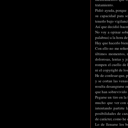
tratamiento.
Pidió ayuda, porque 
su capacidad para so
tenerlo bajo vigilanc
Así que decidió hacer
No voy a opinar sobre
palabras) a la hora d
Hay que hacerlo bien
Con ello no me refier
últimos momentos, n
dolorosas, lentas y 
rompen el cuello de l
ni el copyright de los
He de confesar que, 
y se cortan las venas
resulta desangrarse e
que han sobrevivido a
Pegarse un tiro en l
mucho que ver con el
intentando partirte 
posibilidades de caza
de carácter, como he 
Lo de llenarse los b