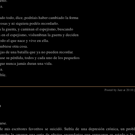
erlo.
a.
ado todo, dice, podríais haber cambiado la forma
cosas y ni siquiera podéis recordarlo.
 la guerra, y caminan el espejismo, buscando
n en el espejismo, vislumbran la guerra y deciden
todo el que nace y vive en ella.
ubiese otra cosa.
jas de una batalla que ya no pueden recordar.
ase su pérdida, todos y cada uno de los pequeños
que nunca jamás duran una vida.
a.
ible.
Posted by Jazz at 20:10
|
9
arse.
 mis escritores favoritos se suicidó. Sufría de una depresión crónica, un prob
aba le crearon una serie de efectos secundarios que agravaron su estado y le o