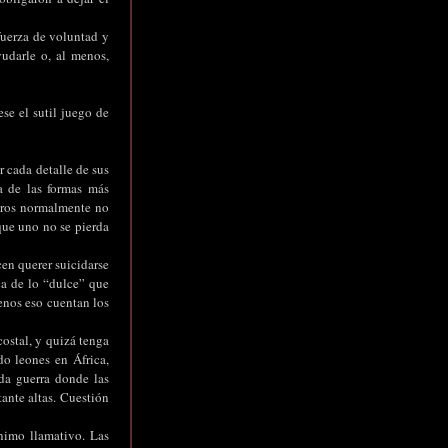
fuerza de voluntad y
udarle o, al menos,
ese el sutil juego de
r cada detalle de sus
a de las formas más
seros normalmente no
 que uno no se pierda
en querer suicidarse
ca de lo “dulce” que
menos eso cuentan los
ostal, y quizá tenga
do leones en África,
oda guerra donde las
tante altas. Cuestión
ínimo llamativo. Las