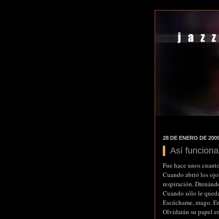
28 DE ENERO DE 200
Así funciona
Fue hace unos cuantos
Cuando abrió los ojos
respiración. Drenánd
Cuando sólo le queda
Escúchame, mago. En 
Olvidarán su papel en