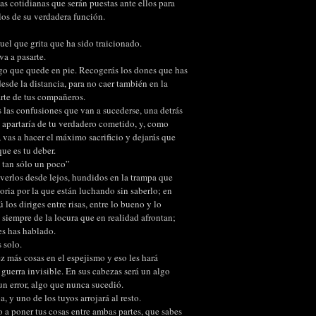
s cotidianas que serán puestas ante ellos para
los de su verdadera función.
quel que grita que ha sido traicionado.
va a pasarte.
ago que quede en pie. Recogerás los dones que has
desde la distancia, para no caer también en la
arte de tus compañeros.
s las confusiones que van a sucederse, una detrás
e apartaría de tu verdadero cometido, y, como
, vas a hacer el máximo sacrificio y dejarás que
que es tu deber.
, tan sólo un poco”
 verlos desde lejos, hundidos en la trampa que
toria por la que están luchando sin saberlo; en
ú los diriges entre risas, entre lo bueno y lo
siempre de la locura que en realidad afrontan;
es has hablado.
 solo.
z más cosas en el espejismo y eso les hará
 guerra invisible. En sus cabezas será un algo
un error, algo que nunca sucedió.
, y uno de los tuyos arrojará al resto.
 a poner tus cosas entre ambas partes, que sabes