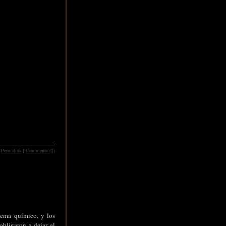
Permalink
|
Comments (2)
lema químico, y los
bligaron a dejar el