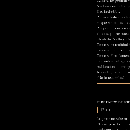
delante, no podrían v
Así funciona la tramp
Y es ineludible.
Podríais haber cambi
en que son todas las 
Porque unos nacen en
aliados, y otros nace
olvidarla. A ella y a 
Como si en realidad h
Como si no fuesen ba
Como si él no lament
momentos de tregua 
Así funciona la tramp
Así es la guerra invis
¿No lo recuerdas?
25 DE ENERO DE 200
Pum
La gente no sabe mat
El año pasado uno de
medicamentos que tom