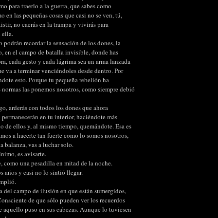
smo para traerlo a la guerra, que sabes como
smo en las pequeñas cosas que casi no se ven, tú,
stir, no caerás en la trampa y vivirás para
 ella.
o podrán recordar la sensación de los dones, la
, en el campo de batalla invisible, donde has
ra, cada gesto y cada lágrima sea un arma lanzada
ue va a terminar venciéndoles desde dentro. Por
ndote esto. Porque tu pequeña rebelión ha
s normas las ponemos nosotros, como siempre debió
go, arderás con todos los dones que ahora
; permanecerán en tu interior, haciéndote más
o de ellos y, al mismo tiempo, quemándote. Esa es
mos a hacerte tan fuerte como lo somos nosotros,
la balanza, vas a luchar solo.
imo, es avisarte.
e, como una pesadilla en mitad de la noche.
 años y casi no lo sintió llegar.
umplió.
ra del campo de ilusión en que están sumergidos,
 Consciente de que sólo pueden ver los recuerdos
ue aquello puso en sus cabezas. Aunque lo tuviesen