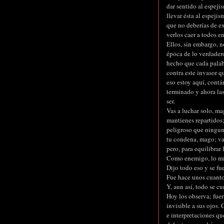
dar sentido al espeji
llevar ésta al espeji
que no deberías de exi
verlos caer a todos en
Ellos, sin embargo, n
época de lo verdadero
hecho que cada palab
contra este invasor q
eso estoy aquí, contá
terminado y ahora la
ser.
Vas a luchar solo, ma
mantienes repartidos
peligroso que ningun
tu condena, mago; va
pero, para equilibrar 
Como enemigo, lo mín
Dijo todo eso y se fu
Fue hace unos cuantos
Y, aun así, todo se c
Hoy los observa; fue
invisible a sus ojos.
e interpretaciones q