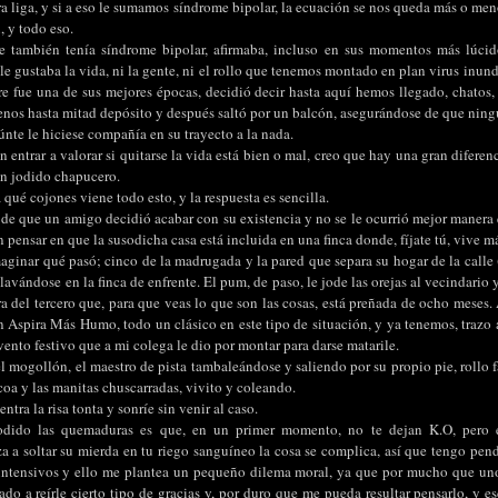
a liga, y si a eso le sumamos síndrome bipolar, la ecuación se nos queda más o men
, y todo eso.
 también tenía síndrome bipolar, afirmaba, incluso en sus momentos más lúcid
 le gustaba la vida, ni la gente, ni el rollo que tenemos montado en plan virus inund
e fue una de sus mejores épocas, decidió decir hasta aquí hemos llegado, chatos, y
enos hasta mitad depósito y después saltó por un balcón, asegurándose de que ningú
nte le hiciese compañía en su trayecto a la nada.
in entrar a valorar si quitarse la vida está bien o mal, creo que hay una gran diferen
 un jodido chapucero.
 qué cojones viene todo esto, y la respuesta es sencilla.
 de que un amigo decidió acabar con su existencia y no se le ocurrió mejor manera 
in pensar en que la susodicha casa está incluida en una finca donde, fíjate tú, vive m
aginar qué pasó; cinco de la madrugada y la pared que separa su hogar de la calle 
clavándose en la finca de enfrente. El pum, de paso, le jode las orejas al vecindario 
a del tercero que, para que veas lo que son las cosas, está preñada de ocho meses.
n Aspira Más Humo, todo un clásico en este tipo de situación, y ya tenemos, trazo a
ento festivo que a mi colega le dio por montar para darse matarile.
 mogollón, el maestro de pista tambaleándose y saliendo por su propio pie, rollo f
acoa y las manitas chuscarradas, vivito y coleando.
entra la risa tonta y sonríe sin venir al caso.
odido las quemaduras es que, en un primer momento, no te dejan K.O, pero e
 a soltar su mierda en tu riego sanguíneo la cosa se complica, así que tengo pendi
intensivos y ello me plantea un pequeño dilema moral, ya que por mucho que uno
o a reírle cierto tipo de gracias y, por duro que me pueda resultar pensarlo, y es