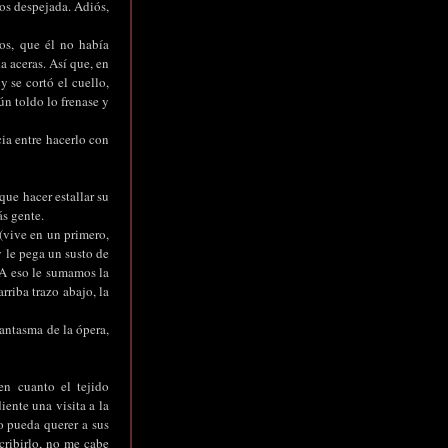
os despejada. Adiós,
os, que él no había
a aceras. Así que, en
 se cortó el cuello,
n toldo lo frenase y
cia entre hacerlo con
que hacer estallar su
ás gente.
(vive en un primero,
y le pega un susto de
 A eso le sumamos la
rriba trazo abajo, la
antasma de la ópera,
n cuanto el tejido
ente una visita a la
 pueda querer a sus
cribirlo, no me cabe