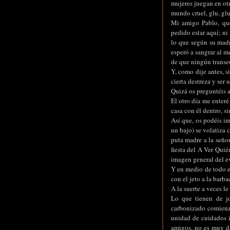
mujeres juegan en otr
mundo cruel, glu, glu
Mi amigo Pablo, que
pedido estar aquí; ni
lo que según su madr
esperó a sangrar al m
de que ningún transeú
Y, como dije antes, s
cierta destreza y ser
Quizá os preguntéis a
El otro día me enteré
casa con él dentro, s
Así que, os podéis im
un bajo) se volatiza 
puta madre a la señor
fiesta del A Ver Quié
imagen general del ev
Y en medio de todo el
con el jeto a la barb
A la suerte a veces le 
Lo que tienen de j
carbonizado comienza
unidad de cuidados 
amigos, no es muy dad