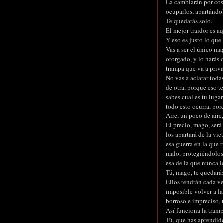
La cambiarán por cosa
ocuparlos, apartándo
Te quedarás solo.
El mejor traidor es a
Y eso es justo lo que 
Vas a ser el único m
otorgado, y lo harás 
trampa que va a priv
No vas a aclarar toda
de otra, porque eso t
sabes cual es tu lugar
todo esto ocurra, por
Aire, un poco de aire
El precio, mago, será
los apartará de la vic
esa guerra en la que t
malo, protegiéndolos 
esa de la que nunca l
Tú, mago, te quedarás
Ellos tendrán cada ve
imposible volver a la
borroso e impreciso, 
Así funciona la trampa
Tú, que has aprendido