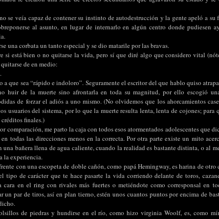
no se veía capaz de contener su instinto de autodestrucción y la gente apeló a su 
breponerse al asunto, en lugar de internarlo en algún centro donde pudiesen ay
ia.
se una corbata un tanto especial y se dio matarile por las bravas.
 si está bien o no quitarse la vida, pero sí que diré algo que considero vital (nót
e quitarse de en medio:
.
o a que sea “rápido e indoloro”. Seguramente el escritor del que hablo quiso atrapa
o huir de la muerte sino afrontarla en toda su magnitud, por ello escogió un
jodidas de forzar el adiós a uno mismo. (No olvidemos que los ahorcamientos ca
os usuarios del sistema, por lo que la muerte resulta lenta, lenta de cojones; para
 créditos finales.)
por comparación, me parto la caja con todos esos atormentados adolescentes que dic
 en todas las direcciones menos en la correcta. Por otra parte existe un mito acer
n una bañera llena de agua caliente, cuando la realidad es bastante distinta, o al 
 la experiencia.
a frente con una escopeta de doble cañón, como papá Hemingway, es harina de otro c
 tipo de carácter que te hace pasarte la vida corriendo delante de toros, cazan
la cara en el ring con rivales más fuertes o metiéndote como corresponsal en t
r un par de tiros, así en plan tierno, estén unos cuantos puntos por encima de bas
dicho.
olsillos de piedras y hundirse en el río, como hizo virginia Woolf, es, como m