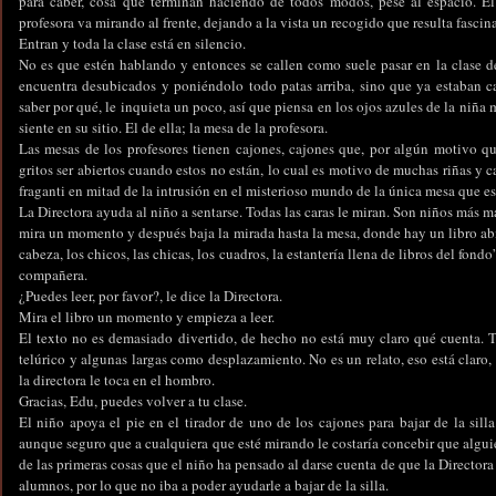
para caber, cosa que terminan haciendo de todos modos, pese al espacio. El 
profesora va mirando al frente, dejando a la vista un recogido que resulta fascin
Entran y toda la clase está en silencio.
No es que estén hablando y entonces se callen como suele pasar en la clase d
encuentra desubicados y poniéndolo todo patas arriba, sino que ya estaban ca
saber por qué, le inquieta un poco, así que piensa en los ojos azules de la niña m
siente en su sitio. El de ella; la mesa de la profesora.
Las mesas de los profesores tienen cajones, cajones que, por algún motivo q
gritos ser abiertos cuando estos no están, lo cual es motivo de muchas riñas y c
fraganti en mitad de la intrusión en el misterioso mundo de la única mesa que es
La Directora ayuda al niño a sentarse. Todas las caras le miran. Son niños más
mira un momento y después baja la mirada hasta la mesa, donde hay un libro abie
cabeza, los chicos, las chicas, los cuadros, la estantería llena de libros del fon
compañera.
¿Puedes leer, por favor?, le dice la Directora.
Mira el libro un momento y empieza a leer.
El texto no es demasiado divertido, de hecho no está muy claro qué cuenta. T
telúrico y algunas largas como desplazamiento. No es un relato, eso está claro
la directora le toca en el hombro.
Gracias, Edu, puedes volver a tu clase.
El niño apoya el pie en el tirador de uno de los cajones para bajar de la silla
aunque seguro que a cualquiera que esté mirando le costaría concebir que alguie
de las primeras cosas que el niño ha pensado al darse cuenta de que la Directora i
alumnos, por lo que no iba a poder ayudarle a bajar de la silla.