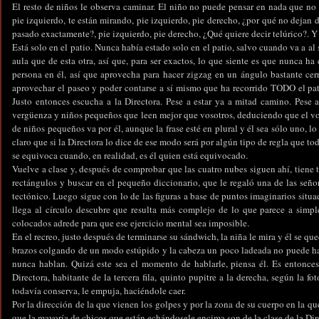
El resto de niños le observa caminar. El niño no puede pensar en nada que no s
pie izquierdo, te están mirando, pie izquierdo, pie derecho, ¿por qué no dejan d
pasado exactamente?, pie izquierdo, pie derecho, ¿Qué quiere decir telúrico?. Y a
Está solo en el patio. Nunca había estado solo en el patio, salvo cuando va a al s
aula que de esta otra, así que, para ser exactos, lo que siente es que nunca h
persona en él, así que aprovecha para hacer zigzag en un ángulo bastante cerr
aprovechar el paseo y poder contarse a sí mismo que ha recorrido TODO el pat
Justo entonces escucha a la Directora. Pese a estar ya a mitad camino. Pese a
vergüenza y niños pequeños que leen mejor que vosotros, deduciendo que el voso
de niños pequeños va por él, aunque la frase esté en plural y él sea sólo uno, l
claro que si la Directora lo dice de ese modo será por algún tipo de regla que t
se equivoca cuando, en realidad, es él quien está equivocado.
Vuelve a clase y, después de comprobar que las cuatro nubes siguen ahí, tiene 
rectángulos y buscar en el pequeño diccionario, que le regaló una de las señor
tectónico. Luego sigue con lo de las figuras a base de puntos imaginarios sit
llega al círculo descubre que resulta más complejo de lo que parece a simple
colocados adrede para que ese ejercicio mental sea imposible.
En el recreo, justo después de terminarse su sándwich, la niña le mira y él se q
brazos colgando de un modo estúpido y la cabeza un poco ladeada no puede hac
nunca hablan. Quizá este sea el momento de hablarle, piensa él. Es entonces
Directora, habitante de la tercera fila, quinto pupitre a la derecha, según la f
todavía conserva, le empuja, haciéndole caer.
Por la dirección de la que vienen los golpes y por la zona de su cuerpo en la q
que la mayoría de chicos que están echándosele encima son de la clase de la Di