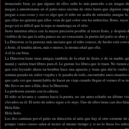
demasiado bien, ya que alguno de ellos sufre lo más parecido a un ataque de
juegan a amontonarse en el patio unos encima de otros hasta que alguien empi
juegan a esas cosas y eso es algo que el niño no acaba de entender, aunque la 
que ellas no quieren que ellos vean de qué color son las nubecitas, flores, raya
juego así es difícil que la ropa se mantenga en el sitio.
Justo mientras ubica con la mayor precisión posible al tercer Jesús, y después
visibles de las que la niña parece no ser consciente, la puerta del patio se abre y 
La Directora es la persona más anciana que el niño conoce, de hecho está conv
a Jesús, él tendría ahora, más o menos, la misma edad que ella.
A él le cae bien.
La Directora tiene unas amigas, también de la edad de Jesús, o de su madre, qu
mamá y suelen traer libros para él. Le gustan los libros que le traen. No tienen
que está leyendo ahora un hombre hace una apuesta y tiene que dar la vuelta 
semana pasada un señor viajaba y le pasaba de todo, encontraba unos enanitos 
que cada vez que mamá habla de hacer un viaje cuando llegue el verano él se i
Me llevo un rato a Edu, dice la Directora.
La profesora asiente con la cabeza.
El niño se levanta y camina hacia la puerta, no sin antes echarle un último vis
clavados en él. El resto de niños sigue a lo suyo. Uno de ellos tiene casi dos fal
Hola Edu.
Hola Seño.
Los dos caminan por el patio en dirección al aula que hay al otro extremo de é
porque varios cursos salen al recreo al mismo tiempo y si no lo fuese los niño