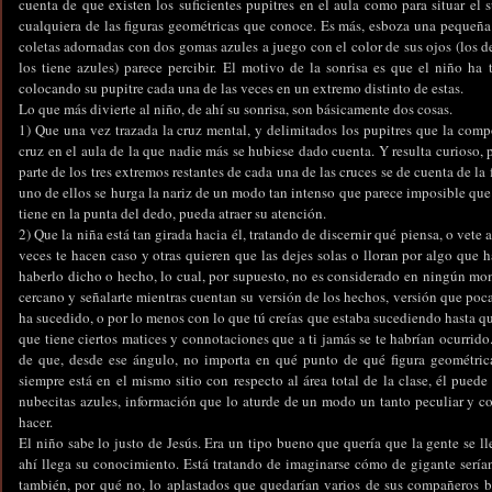
cuenta de que existen los suficientes pupitres en el aula como para situar e
cualquiera de las figuras geométricas que conoce. Es más, esboza una pequeña
coletas adornadas con dos gomas azules a juego con el color de sus ojos (los d
los tiene azules) parece percibir. El motivo de la sonrisa es que el niño ha
colocando su pupitre cada una de las veces en un extremo distinto de estas.
Lo que más divierte al niño, de ahí su sonrisa, son básicamente dos cosas.
1) Que una vez trazada la cruz mental, y delimitados los pupitres que la com
cruz en el aula de la que nadie más se hubiese dado cuenta. Y resulta curioso,
parte de los tres extremos restantes de cada una de las cruces se de cuenta de 
uno de ellos se hurga la nariz de un modo tan intenso que parece imposible que
tiene en la punta del dedo, pueda atraer su atención.
2) Que la niña está tan girada hacia él, tratando de discernir qué piensa, o vete 
veces te hacen caso y otras quieren que las dejes solas o lloran por algo que 
haberlo dicho o hecho, lo cual, por supuesto, no es considerado en ningún mom
cercano y señalarte mientras cuentan su versión de los hechos, versión que poc
ha sucedido, o por lo menos con lo que tú creías que estaba sucediendo hasta qu
que tiene ciertos matices y connotaciones que a ti jamás se te habrían ocurrido
de que, desde ese ángulo, no importa en qué punto de qué figura geométrica 
siempre está en el mismo sitio con respecto al área total de la clase, él pued
nubecitas azules, información que lo aturde de un modo un tanto peculiar y c
hacer.
El niño sabe lo justo de Jesús. Era un tipo bueno que quería que la gente se l
ahí llega su conocimiento. Está tratando de imaginarse cómo de gigante serían 
también, por qué no, lo aplastados que quedarían varios de sus compañeros b