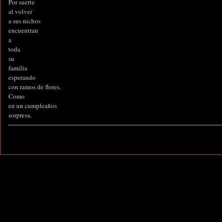
Por suerte
al volver
a sus nichos
encuentran
a
toda
su
familia
esperando
con ramos de flores.
Como
en un cumpleaños
sorpresa.