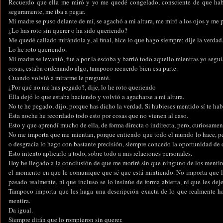
Recuerdo que ella me miró y yo me quedé congelado, consciente de que habí
seguramente, me iba a pegar.
Mi madre se puso delante de mí, se agachó a mi altura, me miró a los ojos y me 
¿Lo has roto sin querer o ha sido queriendo?
Me quedé callado mirándola y, al final, hice lo que hago siempre; dije la verdad
Lo he roto queriendo.
Mi madre se levantó, fue a por la escoba y barrió todo aquello mientras yo seguí
cosas, estaba ordenando algo, tampoco recuerdo bien esa parte.
Cuando volvió a mirarme le pregunté.
¿Por qué no me has pegado?, dije, lo he roto queriendo
Ella dejó lo que estaba haciendo y volvió a agacharse a mi altura.
No te he pegado, dijo, porque has dicho la verdad. Si hubieses mentido sí te ha
Esta noche he recordado todo esto por cosas que no vienen al caso.
Esto y que aprendí mucho de ella, de forma directa o indirecta, pero, curiosament
No me importa que me mientan, porque entiendo que todo el mundo lo hace, per
o desgracia lo hago con bastante precisión, siempre concedo la oportunidad de 
Esto intento aplicarlo a todo, sobre todo a mis relaciones personales.
Hoy he llegado a la conclusión de que me moriré sin que ninguno de los mentir
el momento en que le comunique que sé que está mintiendo. No importa que le
pasado realmente, ni que incluso se lo insinúe de forma abierta, ni que les de
Tampoco importa que les haga una descripción exacta de lo que realmente h
mentira.
Da igual.
Siempre dirán que lo rompieron sin querer.