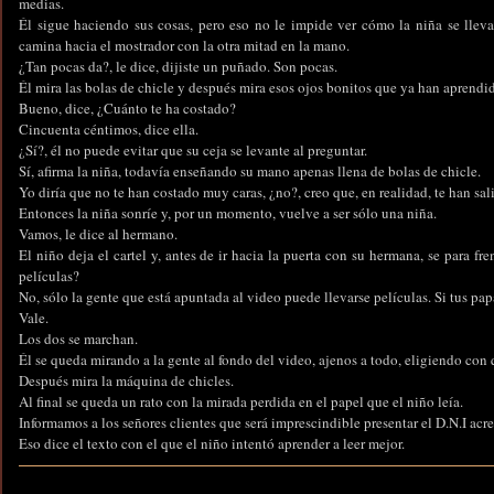
medias.
Él sigue haciendo sus cosas, pero eso no le impide ver cómo la niña se lleva
camina hacia el mostrador con la otra mitad en la mano.
¿Tan pocas da?, le dice, dijiste un puñado. Son pocas.
Él mira las bolas de chicle y después mira esos ojos bonitos que ya han aprendid
Bueno, dice, ¿Cuánto te ha costado?
Cincuenta céntimos, dice ella.
¿Sí?, él no puede evitar que su ceja se levante al preguntar.
Sí, afirma la niña, todavía enseñando su mano apenas llena de bolas de chicle.
Yo diría que no te han costado muy caras, ¿no?, creo que, en realidad, te han sal
Entonces la niña sonríe y, por un momento, vuelve a ser sólo una niña.
Vamos, le dice al hermano.
El niño deja el cartel y, antes de ir hacia la puerta con su hermana, se para fr
películas?
No, sólo la gente que está apuntada al video puede llevarse películas. Si tus pap
Vale.
Los dos se marchan.
Él se queda mirando a la gente al fondo del video, ajenos a todo, eligiendo con 
Después mira la máquina de chicles.
Al final se queda un rato con la mirada perdida en el papel que el niño leía.
Informamos a los señores clientes que será imprescindible presentar el D.N.I acr
Eso dice el texto con el que el niño intentó aprender a leer mejor.