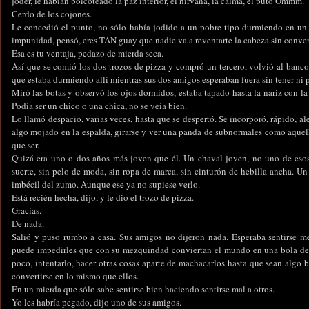
joder, le habían boicoteado la paz interior, el nirvana, la calma, el puto Ommm.
Cerdo de los cojones.
Le concedió el punto, no sólo había jodido a un pobre tipo durmiendo en un c
impunidad, pensó, eres TAN guay que nadie va a reventarte la cabeza sin convert
Esa es tu ventaja, pedazo de mierda seca.
Así que se comió los dos trozos de pizza y compró un tercero, volvió al banco,
que estaba durmiendo allí mientras sus dos amigos esperaban fuera sin tener ni p
Miró las botas y observó los ojos dormidos, estaba tapado hasta la nariz con l
Podía ser un chico o una chica, no se veía bien.
Lo llamó despacio, varias veces, hasta que se despertó. Se incorporó, rápido, al
algo mojado en la espalda, girarse y ver una panda de subnormales como aquello
que ser.
Quizá era uno o dos años más joven que él. Un chaval joven, no uno de esos
suerte, sin pelo de moda, sin ropa de marca, sin cinturón de hebilla ancha. U
imbécil del zumo. Aunque ese ya no supiese verlo.
Está recién hecha, dijo, y le dio el trozo de pizza.
Gracias.
De nada.
Salió y puso rumbo a casa. Sus amigos no dijeron nada. Esperaba sentirse me
puede impedirles que con su mezquindad conviertan el mundo en una bola de
poco, intentarlo, hacer otras cosas aparte de machacarlos hasta que sean algo 
convertirse en lo mismo que ellos.
En un mierda que sólo sabe sentirse bien haciendo sentirse mal a otros.
Yo les habría pegado, dijo uno de sus amigos.