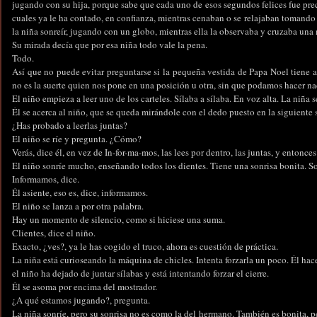
jugando con su hija, porque sabe que cada uno de esos segundos felices fue p
cuales ya le ha contado, en confianza, mientras cenaban o se relajaban tomando
la niña sonreír, jugando con un globo, mientras ella la observaba y cruzaba una
Su mirada decía que por esa niña todo vale la pena.
Todo.
Así que no puede evitar preguntarse si la pequeña vestida de Papa Noel tiene a
no es la suerte quien nos pone en una posición u otra, sin que podamos hacer na
El niño empieza a leer uno de los carteles. Sílaba a sílaba. En voz alta. La niña s
Él se acerca al niño, que se queda mirándole con el dedo puesto en la siguiente 
¿Has probado a leerlas juntas?
El niño se ríe y pregunta. ¿Cómo?
Verás, dice él, en vez de In-for-ma-mos, las lees por dentro, las juntas, y entonces
El niño sonríe mucho, enseñando todos los dientes. Tiene una sonrisa bonita. So
Informamos, dice.
Él asiente, eso es, dice, informamos.
El niño se lanza a por otra palabra.
Hay un momento de silencio, como si hiciese una suma.
Clientes, dice el niño.
Exacto, ¿ves?, ya le has cogido el truco, ahora es cuestión de práctica.
La niña está curioseando la máquina de chicles. Intenta forzarla un poco. Él hac
el niño ha dejado de juntar sílabas y está intentando forzar el cierre.
Él se asoma por encima del mostrador.
¿A qué estamos jugando?, pregunta.
La niña sonríe, pero su sonrisa no es como la del hermano. También es bonita, 