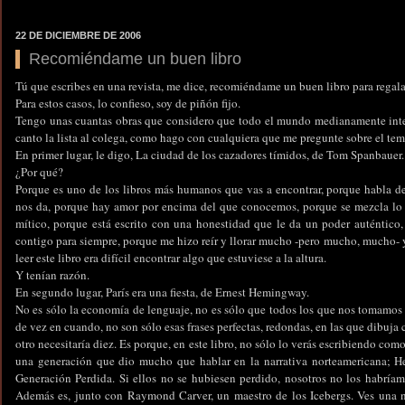
22 DE DICIEMBRE DE 2006
Recomiéndame un buen libro
Tú que escribes en una revista, me dice, recomiéndame un buen libro para regala
Para estos casos, lo confieso, soy de piñón fijo.
Tengo unas cuantas obras que considero que todo el mundo medianamente intere
canto la lista al colega, como hago con cualquiera que me pregunte sobre el tem
En primer lugar, le digo, La ciudad de los cazadores tímidos, de Tom Spanbauer.
¿Por qué?
Porque es uno de los libros más humanos que vas a encontrar, porque habla 
nos da, porque hay amor por encima del que conocemos, porque se mezcla lo 
mítico, porque está escrito con una honestidad que le da un poder auténtico,
contigo para siempre, porque me hizo reír y llorar mucho -pero mucho, mucho- y
leer este libro era difícil encontrar algo que estuviese a la altura.
Y tenían razón.
En segundo lugar, París era una fiesta, de Ernest Hemingway.
No es sólo la economía de lenguaje, no es sólo que todos los que nos tomamos 
de vez en cuando, no son sólo esas frases perfectas, redondas, en las que dibuja 
otro necesitaría diez. Es porque, en este libro, no sólo lo verás escribiendo como
una generación que dio mucho que hablar en la narrativa norteamericana; Hem
Generación Perdida. Si ellos no se hubiesen perdido, nosotros no los habría
Además es, junto con Raymond Carver, un maestro de los Icebergs. Ves una no