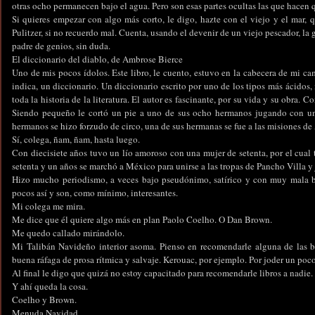
otras ocho permanecen bajo el agua. Pero son esas partes ocultas las que hacen q
Si quieres empezar con algo más corto, le digo, hazte con el viejo y el mar, 
Pulitzer, si no recuerdo mal. Cuenta, usando el devenir de un viejo pescador, la
padre de genios, sin duda.
El diccionario del diablo, de Ambrose Bierce
Uno de mis pocos ídolos. Este libro, le cuento, estuvo en la cabecera de mi c
indica, un diccionario. Un diccionario escrito por uno de los tipos más ácidos, 
toda la historia de la literatura. El autor es fascinante, por su vida y su obra.
Siendo pequeño le cortó un pie a uno de sus ocho hermanos jugando con un
hermanos se hizo forzudo de circo, una de sus hermanas se fue a las misiones de 
Sí, colega, ñam, ñam, hasta luego.
Con diecisiete años tuvo un lío amoroso con una mujer de setenta, por el cua
setenta y un años se marchó a México para unirse a las tropas de Pancho Villa y 
Hizo mucho periodismo, a veces bajo pseudónimo, satírico y con muy mala b
pocos así y son, como mínimo, interesantes.
Mi colega me mira.
Me dice que él quiere algo más en plan Paolo Coelho. O Dan Brown.
Me quedo callado mirándolo.
Mi Talibán Navideño interior asoma. Pienso en recomendarle alguna de las 
buena ráfaga de prosa rítmica y salvaje. Kerouac, por ejemplo. Por joder un poco
Al final le digo que quizá no estoy capacitado para recomendarle libros a nadie.
Y ahí queda la cosa.
Coelho y Brown.
Menuda Navidad.