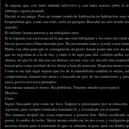
Se supone que, con tanto informe televisivo y con tanta noticia sobre el te
embargo, siguen pasando.
Davide es mi amigo. Pasó un tiempo yendo de habitación en habitación, unas v
hospitalidad que, como casi todo, solía ser pasajera. Buscaba un sitio donde ins
sencillo.
Es italiano, buena persona y un trabajador serio.
Si se topasen con esa escena en la que uno está trabajando y los otros tres están m
En sus pocos ratos libres buscaba piso. No encontraba nada y acudió a una inmob
Habló con ellos para que le consiguiesen un pisito donde poder dar con sus h
que no engordan ni a la de tres, y tanto ir de aquí para allá, colchón arriba,
silueta, así que lo de dar con sus huesos, en este caso, no era sólo una expres
buscar piso como sustituto de las dietas a base de manzana. Despierta menos sosp
Como es un tipo legal supuso que los de la inmobiliaria también lo serían, as
comprometían, durante tres meses, a buscarle un piso de las condiciones y pre
euros, por los servicios prestados.
Esta misma semana lo tienes. Sin problema. Tenemos muchos pisos para ti.
Muchos.
Claro.
Siguió buscando piso como un loco. Empezó a preocuparse por su situación, a
siguiente, pero siempre terminaba llamando él, y el resultado era el mismo.
Tres semanas después las cosas empezaron a ponerse feas. Había sacrificado 
gastar. A cambio de techo. Ahora mismo estaba sin las dos cosas, y cualquiera 
necesita dinero para ir sorteando lo que va saliendo al paso, pero sus fondos p