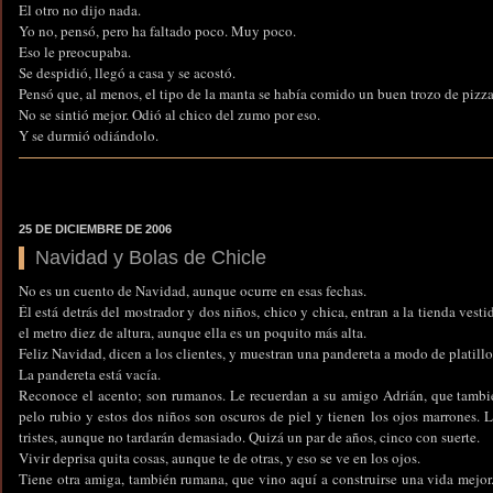
El otro no dijo nada.
Yo no, pensó, pero ha faltado poco. Muy poco.
Eso le preocupaba.
Se despidió, llegó a casa y se acostó.
Pensó que, al menos, el tipo de la manta se había comido un buen trozo de pizza
No se sintió mejor. Odió al chico del zumo por eso.
Y se durmió odiándolo.
25 DE DICIEMBRE DE 2006
Navidad y Bolas de Chicle
No es un cuento de Navidad, aunque ocurre en esas fechas.
Él está detrás del mostrador y dos niños, chico y chica, entran a la tienda ves
el metro diez de altura, aunque ella es un poquito más alta.
Feliz Navidad, dicen a los clientes, y muestran una pandereta a modo de platil
La pandereta está vacía.
Reconoce el acento; son rumanos. Le recuerdan a su amigo Adrián, que también
pelo rubio y estos dos niños son oscuros de piel y tienen los ojos marrones. 
tristes, aunque no tardarán demasiado. Quizá un par de años, cinco con suerte.
Vivir deprisa quita cosas, aunque te de otras, y eso se ve en los ojos.
Tiene otra amiga, también rumana, que vino aquí a construirse una vida mejor