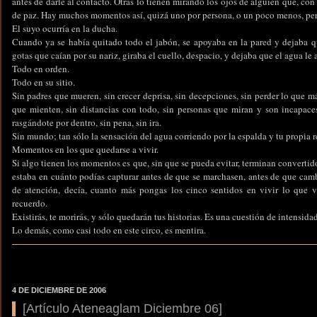
antes de darle al contacto. Otras lo tienen mirando los ojos de alguien que, con
de paz. Hay muchos momentos así, quizá uno por persona, o un poco menos, pero 
El suyo ocurría en la ducha.
Cuando ya se había quitado todo el jabón, se apoyaba en la pared y dejaba qu
gotas que caían por su nariz, giraba el cuello, despacio, y dejaba que el agua le 
Todo en orden.
Todo en su sitio.
Sin padres que mueren, sin crecer deprisa, sin decepciones, sin perder lo que má
que mienten, sin distancias con todo, sin personas que miran y son incapace
rasgándote por dentro, sin pena, sin ira.
Sin mundo; tan sólo la sensación del agua corriendo por la espalda y tu propia r
Momentos en los que quedarse a vivir.
Si algo tienen los momentos es que, sin que se pueda evitar, terminan convertido
estaba en cuánto podías capturar antes de que se marchasen, antes de que cam
de atención, decía, cuanto más pongas los cinco sentidos en vivir lo que v
recuerdo.
Existirás, te morirás, y sólo quedarán tus historias. Es una cuestión de intensidad
Lo demás, como casi todo en este circo, es mentira.
4 DE DICIEMBRE DE 2006
[Artículo Ateneaglam Diciembre 06]