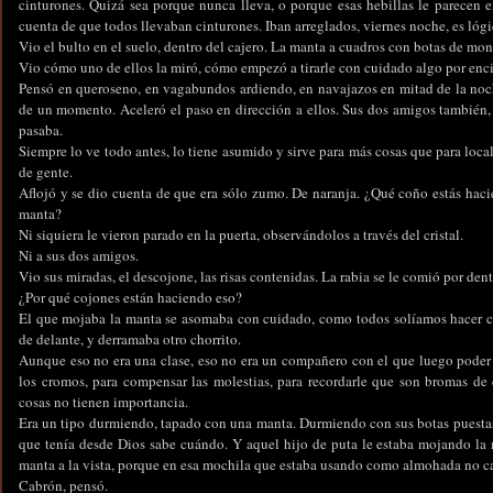
cinturones. Quizá sea porque nunca lleva, o porque esas hebillas le parecen e
cuenta de que todos llevaban cinturones. Iban arreglados, viernes noche, es lógi
Vio el bulto en el suelo, dentro del cajero. La manta a cuadros con botas de mon
Vio cómo uno de ellos la miró, cómo empezó a tirarle con cuidado algo por enc
Pensó en queroseno, en vagabundos ardiendo, en navajazos en mitad de la noch
de un momento. Aceleró el paso en dirección a ellos. Sus dos amigos también
pasaba.
Siempre lo ve todo antes, lo tiene asumido y sirve para más cosas que para local
de gente.
Aflojó y se dio cuenta de que era sólo zumo. De naranja. ¿Qué coño estás hac
manta?
Ni siquiera le vieron parado en la puerta, observándolos a través del cristal.
Ni a sus dos amigos.
Vio sus miradas, el descojone, las risas contenidas. La rabia se le comió por dent
¿Por qué cojones están haciendo eso?
El que mojaba la manta se asomaba con cuidado, como todos solíamos hacer 
de delante, y derramaba otro chorrito.
Aunque eso no era una clase, eso no era un compañero con el que luego poder 
los cromos, para compensar las molestias, para recordarle que son bromas de
cosas no tienen importancia.
Era un tipo durmiendo, tapado con una manta. Durmiendo con sus botas puestas
que tenía desde Dios sabe cuándo. Y aquel hijo de puta le estaba mojando la 
manta a la vista, porque en esa mochila que estaba usando como almohada no ca
Cabrón, pensó.