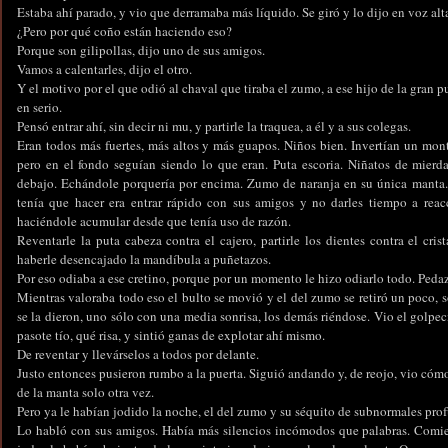
Estaba ahí parado, y vio que derramaba más líquido. Se giró y lo dijo en voz alt
¿Pero por qué coño están haciendo eso?
Porque son gilipollas, dijo uno de sus amigos.
Vamos a calentarles, dijo el otro.
Y el motivo por el que odió al chaval que tiraba el zumo, a ese hijo de la gran 
en serio.
Pensó entrar ahí, sin decir ni mu, y partirle la traquea, a él y a sus colegas.
Eran todos más fuertes, más altos y más guapos. Niños bien. Invertían un mon
pero en el fondo seguían siendo lo que eran. Puta escoria. Niñatos de mierda
debajo. Echándole porquería por encima. Zumo de naranja en su única manta. 
tenía que hacer era entrar rápido con sus amigos y no darles tiempo a reacc
haciéndole acumular desde que tenía uso de razón.
Reventarle la puta cabeza contra el cajero, partirle los dientes contra el cri
haberle desencajado la mandíbula a puñetazos.
Por eso odiaba a ese cretino, porque por un momento le hizo odiarlo todo. Peda
Mientras valoraba todo eso el bulto se movió y el del zumo se retiró un poco,
se la dieron, uno sólo con una media sonrisa, los demás riéndose. Vio el golpe
pasote tío, qué risa, y sintió ganas de explotar ahí mismo.
De reventar y llevárselos a todos por delante.
Justo entonces pusieron rumbo a la puerta. Siguió andando y, de reojo, vio có
de la manta solo otra vez.
Pero ya le habían jodido la noche, el del zumo y su séquito de subnormales pro
Lo habló con sus amigos. Había más silencios incómodos que palabras. Comier