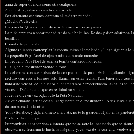
arma de supervivencia como otra cualquiera.
A nada, dice, estamos viendo cuánto vale.
Son cincuenta céntimos, contesta él, te da un puñado.
¿Muchos?, dice ella.
Un puñado. Quizá un poquito más, tus manos son pequeñas.
La niña empieza a sacar moneditas de sus bolsillos. De dos y diez céntimos. La
bolsillo.
Comida de pandereta.
Algunos clientes contemplan la escena, miran al empleado y luego siguen a lo s
La pequeña Papa Noel de ojos bonitos contando monedas.
El pequeño Papa Noel de sonrisa bonita contando monedas.
Él allí, en el mostrador, viéndolo todo.
Los clientes, con sus bolsas de la compra, van de paso. Están alquilando algun
incluso con esos a los que sólo llaman en estas fechas. Para tener algo que ha
hablar de verdad; de lo buenos que intentamos parecer cuando las calles se lle
vistosos. De lo buenos que en realidad no somos.
Joder, se dice en voz baja, odio la Puta Navidad.
Así que cuando la niña deja su cargamento en el mostrador él lo devuelve a la p
da una moneda a la niña.
Yo invito, dice, y deja el dinero a la vista, no te lo guardes, déjalo en la panderet
No le explica por qué.
Intercambian unas sonrisas e intenta que no se note lo incómodo que se siente 
observa a su hermana ir hacia la máquina y, en vez de ir con ella, vuelve a s