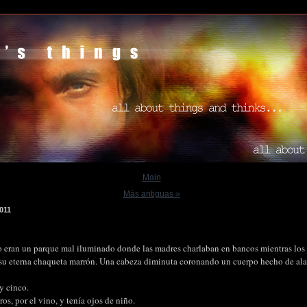
Main
Más antiguas »
011
 eran un parque mal iluminado donde las madres charlaban en bancos mientras los
 su eterna chaqueta marrón. Una cabeza diminuta coronando un cuerpo hecho de al
y cinco.
os, por el vino, y tenía ojos de niño.