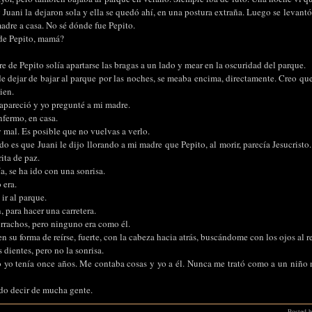
Juani la dejaron sola y ella se quedó ahí, en una postura extraña. Luego se levantó 
adre a casa. No sé dónde fue Pepito.
de Pepito, mamá?
 de Pepito solía apartarse las bragas a un lado y mear en la oscuridad del parque.
 de dejar de bajar al parque por las noches, se meaba encima, directamente. Creo qu
ien.
apareció y yo pregunté a mi madre.
nfermo, en casa.
y mal. Es posible que no vuelvas a verlo.
o es que Juani le dijo llorando a mi madre que Pepito, al morir, parecía Jesucristo
ita de paz.
a, se ha ido con una sonrisa.
 era.
ir al parque.
, para hacer una carretera.
rrachos, pero ninguno era como él.
n su forma de reírse, fuerte, con la cabeza hacia atrás, buscándome con los ojos al r
 dientes, pero no la sonrisa.
yo tenía once años. Me contaba cosas y yo a él. Nunca me trató como a un niño 
do decir de mucha gente.
Posted b