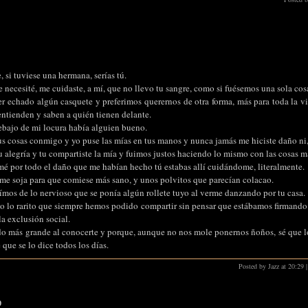
 si tuviese una hermana, serías tú.
 necesité, me cuidaste, a mí, que no llevo tu sangre, como si fuésemos una sola cos
 echado algún casquete y preferimos querernos de otra forma, más para toda la v
entienden y saben a quién tienen delante.
ebajo de mi locura había alguien bueno.
s cosas conmigo y yo puse las mías en tus manos y nunca jamás me hiciste daño ni, e
 alegría y tu compartiste la mía y fuimos justos haciendo lo mismo con las cosas m
é por todo el daño que me habían hecho tú estabas allí cuidándome, literalmente.
rme soja para que comiese más sano, y unos polvitos que parecían colacao.
ímos de lo nervioso que se ponía algún rollete tuyo al verme danzando por tu casa.
lo rarito que siempre hemos podido compartir sin pensar que estábamos firmando
la exclusión social.
do más grande al conocerte y porque, aunque no nos mole ponernos ñoños, sé que 
ue se lo dice todos los días.
Posted by Jazz at 20:29
|
9