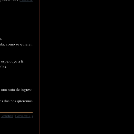
a.
ida, como se quieren
spero, yo a ti.
alas.
 una nota de ingreso
los dos nos queremos
Permalink
|
Comments (1)