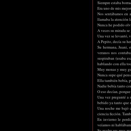
Siempre estaba borra
Era uno de mis mejor
Nos sentábamos en a
llamaba la atención l
Nunca he podido olvi
A veces su mirada se
Una vez se levantó, 
A Pepito, decía su h
Su hermana, Juani, e
veranos nos contaba
suspiraban (usaba es
hablando con ella tod
Muy monas y muy guapa
Nunca supe qué pensar
Ella también bebía, 
Nadie bebía tanto co
O eso decían, porque
Una vez pregunté a m
bebido ya tanto que 
Una noche me bajó có
ciencia ficción. Tambi
En invierno le perdí
veíamos ni hablábam
Su madre era muy may