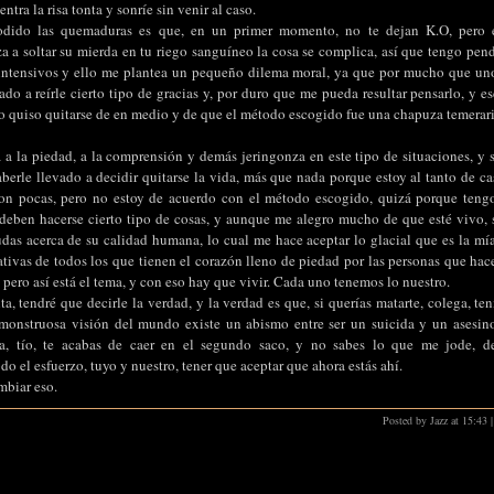
entra la risa tonta y sonríe sin venir al caso.
odido las quemaduras es que, en un primer momento, no te dejan K.O, pero e
 a soltar su mierda en tu riego sanguíneo la cosa se complica, así que tengo pendi
intensivos y ello me plantea un pequeño dilema moral, ya que por mucho que uno
o a reírle cierto tipo de gracias y, por duro que me pueda resultar pensarlo, y es
 quiso quitarse de en medio y de que el método escogido fue una chapuza temeraria
a la piedad, a la comprensión y demás jeringonza en este tipo de situaciones, y 
erle llevado a decidir quitarse la vida, más que nada porque estoy al tanto de cas
son pocas, pero no estoy de acuerdo con el método escogido, quizá porque teng
eben hacerse cierto tipo de cosas, y aunque me alegro mucho de que esté vivo, 
udas acerca de su calidad humana, lo cual me hace aceptar lo glacial que es la mía
ativas de todos los que tienen el corazón lleno de piedad por las personas que hac
 pero así está el tema, y con eso hay que vivir. Cada uno tenemos lo nuestro.
a, tendré que decirle la verdad, y la verdad es que, si querías matarte, colega, ten
monstruosa visión del mundo existe un abismo entre ser un suicida y un asesino
a, tío, te acabas de caer en el segundo saco, y no sabes lo que me jode, d
do el esfuerzo, tuyo y nuestro, tener que aceptar que ahora estás ahí.
mbiar eso.
Posted by Jazz at 15:43
|