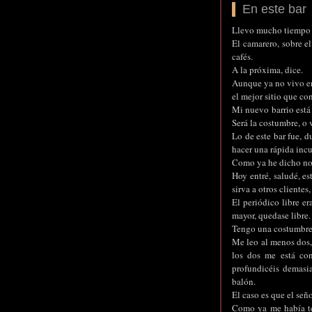
En este bar
Llevo mucho tiempo 
El camarero, sobre e
cafés.
A la próxima, dice.
Aunque ya no vivo en 
el mejor sitio que co
Mi nuevo barrio está
Será la costumbre, o v
Lo de este bar fue, du
hacer una rápida incur
Como ya he dicho no h
Hoy entré, saludé, e
sirva a otros cliente
El periódico libre e
mayor, quedase libre.
Tengo una costumbre 
Me leo al menos dos,
los dos me está con
profundicéis demasia
balón.
El caso es que el señ
Como ya me había te