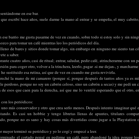
sentándome en ese bar.
l que escribí hace años, suele darme la mano al entrar y se empeña, el muy cabrito
ese barrio me gusta pasarme de vez en cuando, sobre todo si estoy solo y sin ningú
nozco para tomar un café mientras leo los periódicos del día.
 lleno de bares y sitios donde tomar algo, sin embargo en ninguno me siento tan 
ete a saber.
rante cuatro años, casi de ritual; entrar, saludar, pedir café, atrincherarme con un p
sión para coger otro, volver a la trinchera, leerlo, pagar -si me dejan-, y marcharme 
e sustituido esa rutina, así que de vez en cuando me gusta revivirla.
streché la mano de mi camarero (porque sí, porque después de tantos años ya es m
s, le perdono, porque no soy un cabrón celoso, sino un cabrón a secas) y me pedí un 
ra de esos que caen para la derecha, así que me lo ventilé esperando que el otro, 
con los periódicos:
 uno más conservador y otro que crea serlo menos. Después intento imaginar qué 
tando. Es casi un hobbie y tengo libretas llenas de apuntes, titulares compa
do, porque no es sano y hay cosas más divertidas como jugar a la Playstation o
or mayor terminó su periódico y yo lo cogí y empecé a leer.
rminado el cortado pensé en pedirme un café, pero abandoné la idea porque los