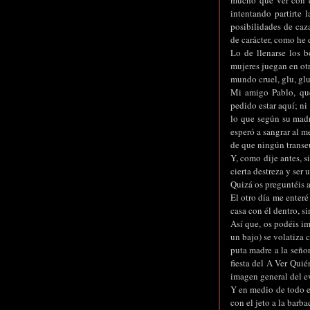
mucho que ver con el
intentando partirte 
posibilidades de caza
de carácter, como he 
Lo de llenarse los b
mujeres juegan en otr
mundo cruel, glu, glu
Mi amigo Pablo, que
pedido estar aquí; ni
lo que según su madr
esperó a sangrar al m
de que ningún transeú
Y, como dije antes, s
cierta destreza y ser
Quizá os preguntéis a
El otro día me enteré
casa con él dentro, s
Así que, os podéis im
un bajo) se volatiza 
puta madre a la señor
fiesta del A Ver Quié
imagen general del ev
Y en medio de todo el
con el jeto a la barb