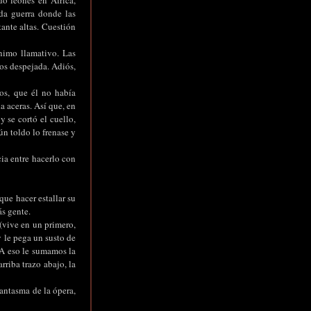
do leones en África,
oda guerra donde las
tante altas. Cuestión
ínimo llamativo. Las
os despejada. Adiós,
os, que él no había
a aceras. Así que, en
 se cortó el cuello,
n toldo lo frenase y
cia entre hacerlo con
que hacer estallar su
ás gente.
(vive en un primero,
y le pega un susto de
 A eso le sumamos la
rriba trazo abajo, la
antasma de la ópera,