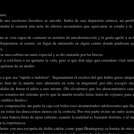
arse.
 mis escritores favoritos se suicidó. Sufría de una depresión crónica, un prob
aba le crearon una serie de efectos secundarios que agravaron su estado y le o
no se veía capaz de contener su instinto de autodestrucción y la gente apeló a su 
breponerse al asunto, en lugar de internarlo en algún centro donde pudiesen ay
ia.
se una corbata un tanto especial y se dio matarile por las bravas.
 si está bien o no quitarse la vida, pero sí que diré algo que considero vital (nót
e quitarse de en medio:
.
o a que sea “rápido e indoloro”. Seguramente el escritor del que hablo quiso atrapa
o huir de la muerte sino afrontarla en toda su magnitud, por ello escogió un
jodidas de forzar el adiós a uno mismo. (No olvidemos que los ahorcamientos ca
os usuarios del sistema, por lo que la muerte resulta lenta, lenta de cojones; para
 créditos finales.)
por comparación, me parto la caja con todos esos atormentados adolescentes que dic
 en todas las direcciones menos en la correcta. Por otra parte existe un mito acer
n una bañera llena de agua caliente, cuando la realidad es bastante distinta, o al 
 la experiencia.
a frente con una escopeta de doble cañón, como papá Hemingway, es harina de otro c