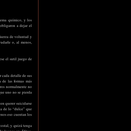
lema químico, y los
bligaron a dejar el
fuerza de voluntad y
udarle o, al menos,
ese el sutil juego de
r cada detalle de sus
a de las formas más
seros normalmente no
 que uno no se pierda
en querer suicidarse
ca de lo “dulce” que
menos eso cuentan los
ostal, y quizá tenga