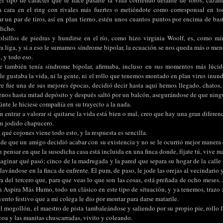
 tipo de carácter que te hace pasarte la vida corriendo delante de toros, cazan
la cara en el ring con rivales más fuertes o metiéndote como corresponsal en t
r un par de tiros, así en plan tierno, estén unos cuantos puntos por encima de bas
dicho.
olsillos de piedras y hundirse en el río, como hizo virginia Woolf, es, como m
a liga, y si a eso le sumamos síndrome bipolar, la ecuación se nos queda más o men
, y todo eso.
 también tenía síndrome bipolar, afirmaba, incluso en sus momentos más lúcid
 le gustaba la vida, ni la gente, ni el rollo que tenemos montado en plan virus inund
e fue una de sus mejores épocas, decidió decir hasta aquí hemos llegado, chatos, y
enos hasta mitad depósito y después saltó por un balcón, asegurándose de que ningú
nte le hiciese compañía en su trayecto a la nada.
in entrar a valorar si quitarse la vida está bien o mal, creo que hay una gran diferen
 un jodido chapucero.
 qué cojones viene todo esto, y la respuesta es sencilla.
 de que un amigo decidió acabar con su existencia y no se le ocurrió mejor manera 
in pensar en que la susodicha casa está incluida en una finca donde, fíjate tú, vive m
aginar qué pasó; cinco de la madrugada y la pared que separa su hogar de la calle 
clavándose en la finca de enfrente. El pum, de paso, le jode las orejas al vecindario 
a del tercero que, para que veas lo que son las cosas, está preñada de ocho meses.
n Aspira Más Humo, todo un clásico en este tipo de situación, y ya tenemos, trazo a
ento festivo que a mi colega le dio por montar para darse matarile.
 mogollón, el maestro de pista tambaleándose y saliendo por su propio pie, rollo f
acoa y las manitas chuscarradas, vivito y coleando.