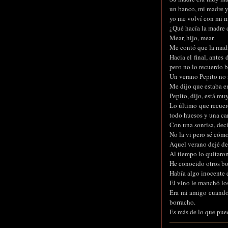
un banco, mi madre y 
yo me volví con mi m
¿Qué hacía la madre 
Mear, hijo, mear.
Me contó que la madre
Hacia el final, antes
pero no lo recuerdo b
Un verano Pepito no 
Me dijo que estaba e
Pepito, dijo, está mu
Lo último que recuerd
todo huesos y una car
Con una sonrisa, decí
No la vi pero sé cómo
Aquel verano dejé de 
Al tiempo lo quitaron
He conocido otros bo
Había algo inocente e
El vino le manchó los
Era mi amigo cuando 
borracho.
Es más de lo que pue